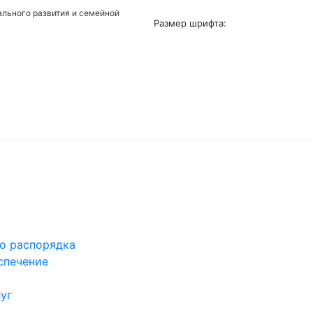
льного развития и семейной
Размер шрифта:
го распорядка
спечение
уг