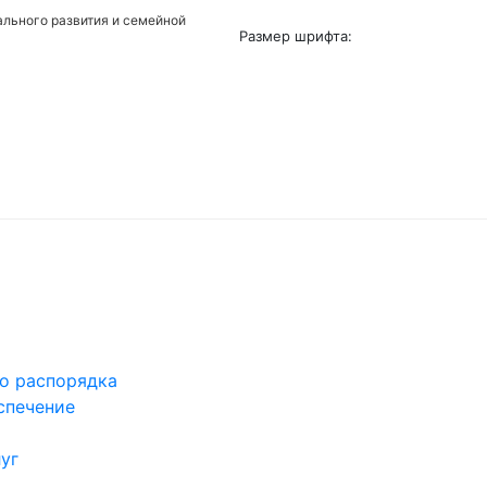
льного развития и семейной
Размер шрифта:
го распорядка
спечение
уг