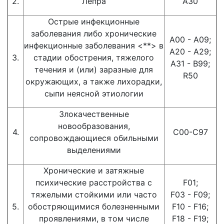
2.
Лепра
АЗ0
Острые инфекционные
заболевания либо хронические
А00 - А09;
инфекционные заболевания <**> в
А20 - А29;
3.
стадии обострения, тяжелого
А31 - В99;
течения и (или) заразные для
R50
окружающих, а также лихорадки,
сыпи неясной этиологии
Злокачественные
новообразования,
4.
С00-С97
сопровождающиеся обильными
выделениями
Хронические и затяжные
психические расстройства с
F01;
тяжелыми стойкими или часто
F03 - F09;
5.
обостряющимися болезненными
F10 - F16;
проявлениями, в том числе
F18 - F19;