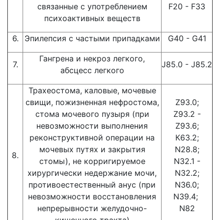
связанные с употреблением
F20 - F33
психоактивных веществ
6.
Эпилепсия с частыми припадками
G40 - G41
Гангрена и некроз легкого,
7.
J85.0 - J85.2
абсцесс легкого
Трахеостома, каловые, мочевые
свищи, пожизненная нефростома,
Z93.0;
стома мочевого пузыря (при
Z93.2 -
невозможности выполнения
Z93.6;
реконструктивной операции на
К63.2;
мочевых путях и закрытия
N28.8;
8.
стомы), не корригируемое
N32.1 -
хирургически недержание мочи,
N32.2;
противоестественный анус (при
N36.0;
невозможности восстановления
N39.4;
непрерывности желудочно-
N82