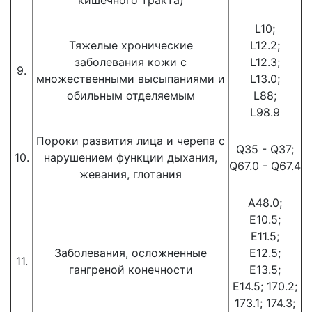
кишечного тракта)
L10;
Тяжелые хронические
L12.2;
заболевания кожи с
L12.3;
9.
множественными высыпаниями и
L13.0;
обильным отделяемым
L88;
L98.9
Пороки развития лица и черепа с
Q35 - Q37;
10.
нарушением функции дыхания,
Q67.0 - Q67.4
жевания, глотания
А48.0;
Е10.5;
Е11.5;
Заболевания, осложненные
Е12.5;
11.
гангреной конечности
Е13.5;
Е14.5; 170.2;
173.1; 174.3;